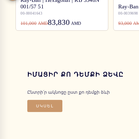
Ray-Ban | Hexagonal | RB 3548N
001/57 51
Ray-Ban 
00-00041643
00-0039698
83,830
101,000
93,000
AMD
AMD
A
ԻՄԱՑԻՐ ՔՈ ԴԵՄՔԻ ՁԵՎԸ
Ընտրի՛ր ակնոցը ըստ քո դեմքի ձևի
ՍԿՍԵԼ