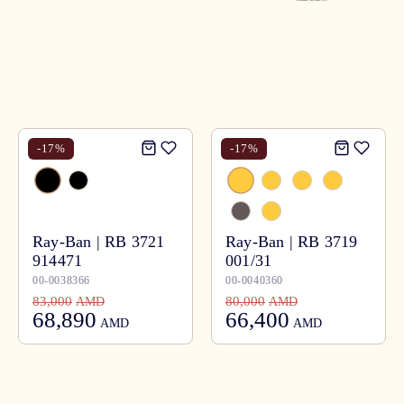
-
17
%
-
17
%
Ray-Ban | RB 3721
Ray-Ban | RB 3719
914471
001/31
00-0038366
00-0040360
83,000
80,000
AMD
AMD
68,890
66,400
AMD
AMD