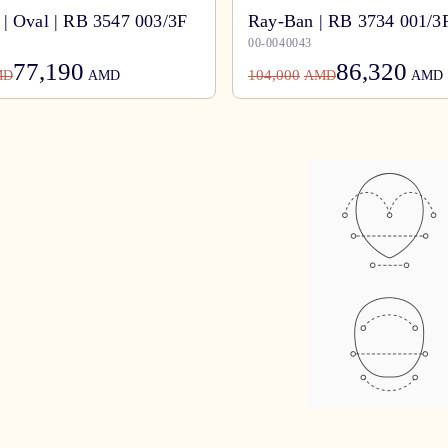
| Oval | RB 3547 003/3F
Ray-Ban | RB 3734 001/3
00-0040043
77,190
86,320
104,000
MD
AMD
AMD
AMD