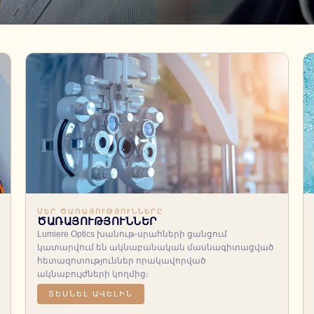
ՄԵՐ ԾԱՌԱՅՈՒԹՅՈՒՆՆԵՐԸ
ԾԱՌԱՅՈՒԹՅՈՒՆՆԵՐ
Lumiere Optics խանութ-սրահների ցանցում
կատարվում են ակնաբանական մասնագիտացված
հետազոտություններ որակավորված
ակնաբույժների կողմից։
ՏԵՍՆԵԼ ԱՎԵԼԻՆ