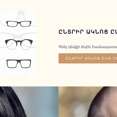
ԸՆՏՐԻՐ ԱԿՆՈՑ Ը
Գնել դեմքի ձևին համապա
ԸՆՏՐԻՐ ԱԿՆՈՑ ԸՍՏ Դ