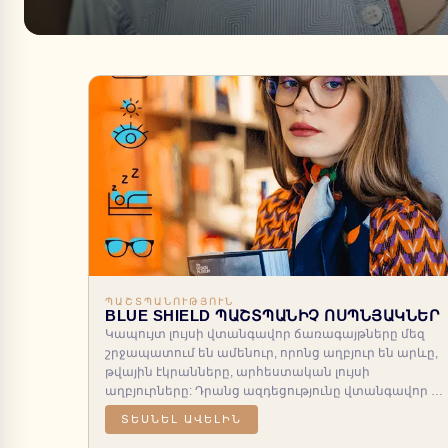
ՊԱՇՏՊԱՆՈՒԹՅՈՒՆ
BLUE SHIELD ՊԱՇՏՊԱՆԻՉ ՈՍՊՆՅԱԿՆԵՐ
Կապույտ լույսի վտանգավոր ճառագայթները մեզ
շրջապատում են ամենուր, որոնց աղբյուր են արևը,
թվային էկրանները, արհեստական լույսի
աղբյուրները: Դրանց ազդեցությունը վտանգավոր է
տեսողության համար և կարող է աչքերի
ՏԵՍՆԵԼ ԱՎԵԼԻՆ
լարվածության, գլխացավերի, գլխապտույտների,