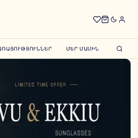
ԱՌԱՅՈՒԹՅՈՒՆՆԵՐ
ՄԵՐ ՄԱՍԻՆ