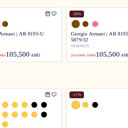
-
50
%
 Armani | AR 8195-U
Giorgio Armani | AR 819
5879/32
00-0038270
105,500
105,500
211,000
MD
AMD
AMD
AM
-
17
%