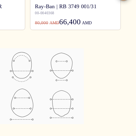
Ra
R
Ray-Ban | RB 3749 001/31
6
00-0040368
00
66,400
80,000
34
AMD
AMD