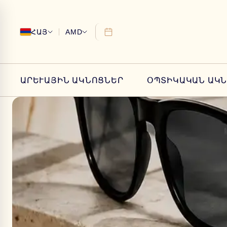
ՀԱՅ
AMD
ԱՐԵՒԱՅԻՆ ԱԿՆՈՑՆԵՐ
ՕՊՏԻԿԱԿԱՆ ԱԿ