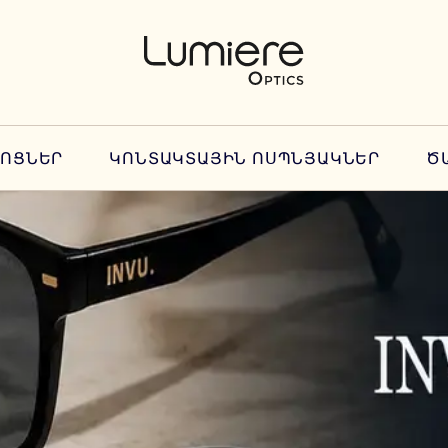
ՆՈՑՆԵՐ
ԿՈՆՏԱԿՏԱՅԻՆ ՈՍՊՆՅԱԿՆԵՐ
Ծ