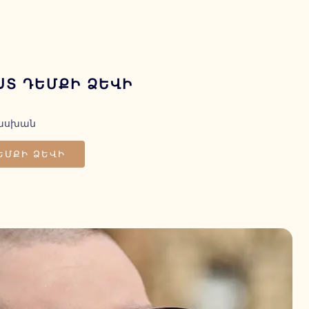
ՍՏ ԴԵՄՔԻ ՁԵՎԻ
տասխան
ԵՄՔԻ ՁԵՎԻ