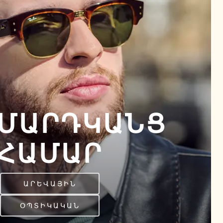
ՄԱՐԴԿԱՆՑ
ՀԱՄԱՐ
ԱՐԵՎԱՅԻՆ
ՕՊՏԻԿԱԿԱՆ