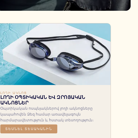
ԼՈՂԻ ԱԿՆՈՑ
ԼՈՂԻ ՕՊՏԻԿԱԿԱՆ ԵՎ ԶՐՈՅԱԿԱՆ
ԱԿՆՈՑՆԵՐ
Օպտիկական ոսպնյակներով լողի ակնոցները
կապահովեն Ձեզ համար առավելագույն
հարմարավետություն և հստակ տեսողություն։
ՏԵՍՆԵԼ ՏԵՍԱԿԱՆԻՆ