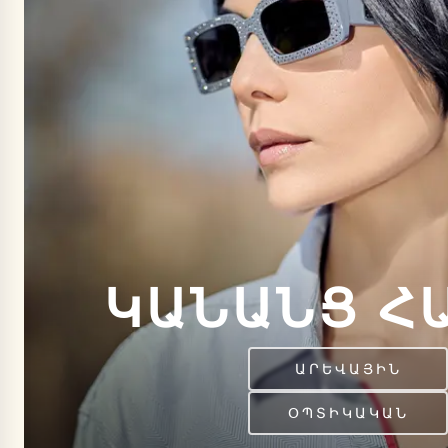
ԿԱՆԱՆՑ Հ
ԱՐԵՎԱՅԻՆ
ՕՊՏԻԿԱԿԱՆ