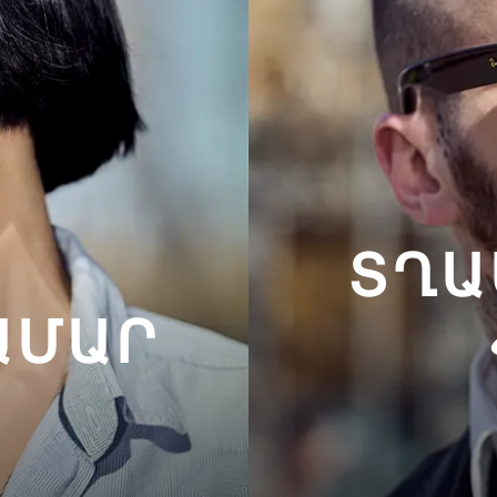
ՏՂԱ
ԱՄԱՐ