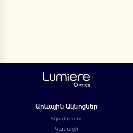
Արևային Ակնոցներ
Տղամարդու
Կանացի