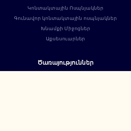
Կոնտակտային Ոսպնյակներ
Գունավոր կոնտակտային ոսպնյակներ
Խնամքի Միջոցներ
Աքսեսուարներ
Ծառայություններ
Ակնաբանական ծառայություն
Ակնոցի պատրաստում
Հետվաճառքային սպասարկում
Մեր Մասին
Գաղտնիության քաղաքականություն