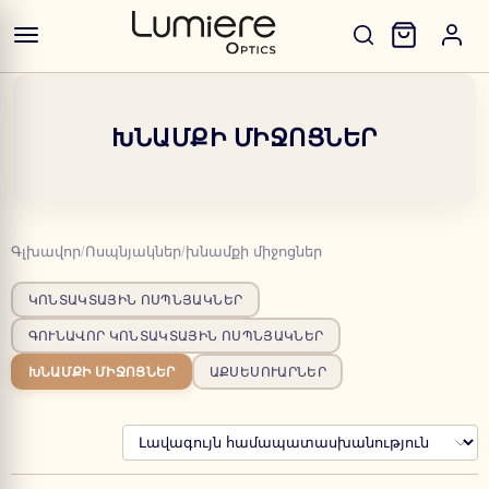
ԽՆԱՄՔԻ ՄԻՋՈՑՆԵՐ
Գլխավոր
/
Ոսպնյակներ
/
խնամքի միջոցներ
ԿՈՆՏԱԿՏԱՅԻՆ ՈՍՊՆՅԱԿՆԵՐ
ԳՈՒՆԱՎՈՐ ԿՈՆՏԱԿՏԱՅԻՆ ՈՍՊՆՅԱԿՆԵՐ
ԽՆԱՄՔԻ ՄԻՋՈՑՆԵՐ
ԱՔՍԵՍՈՒԱՐՆԵՐ