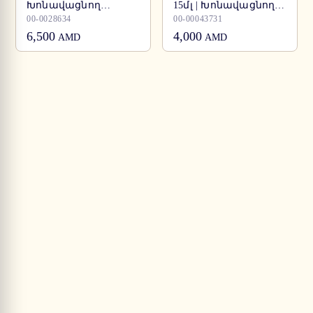
Խոնավացնող
15մլ | Խոնավացնող
կաթիլներ
կաթիլներ
00-0028634
00-00043731
6,500
4,000
AMD
AMD