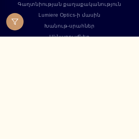
Գաղտնիության քաղաքականություն
Lumiere Optics-ի մասին
Խանութ-սրահներ
Ակնաբույժներ
Լիցենզիա
Բլոգ
Հաճախ տրվող հարցեր
Բաժանորդագրվեք մեր
նորություններին