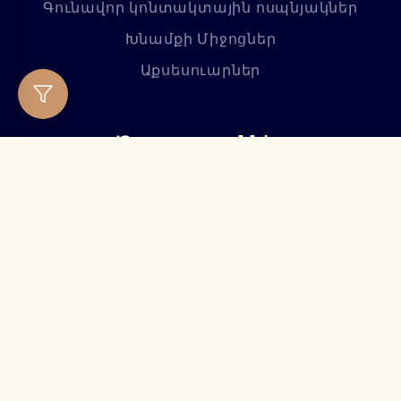
Գունավոր կոնտակտային ոսպնյակներ
Խնամքի Միջոցներ
Աքսեսուարներ
Ծառայություններ
Ակնաբանական ծառայություն
Ակնոցի պատրաստում
Հետվաճառքային սպասարկում
Մեր Մասին
Գաղտնիության քաղաքականություն
Lumiere Optics-ի մասին