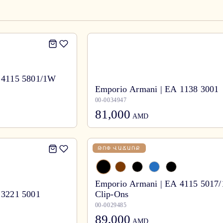
 4115 5801/1W
Emporio Armani | EA 1138 3001
00-0034947
81,000
AMD
ԹՈՓ ՎԱՃԱՌՔ
Emporio Armani | EA 4115 5017
 3221 5001
Clip-Ons
00-0029485
89,000
AMD