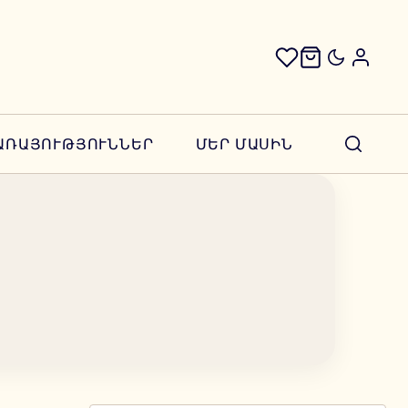
ԱՌԱՅՈՒԹՅՈՒՆՆԵՐ
ՄԵՐ ՄԱՍԻՆ