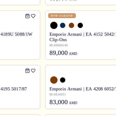
ԹՈՓ ՎԱՃԱՌՔ
A 4189U 5088/1W
Emporio Armani | EA 4152 5042
Clip-Ons
00-00040148
89,000
AMD
 4195 5017/87
Emporio Armani | EA 4208 6052/
00-0034931
83,000
AMD