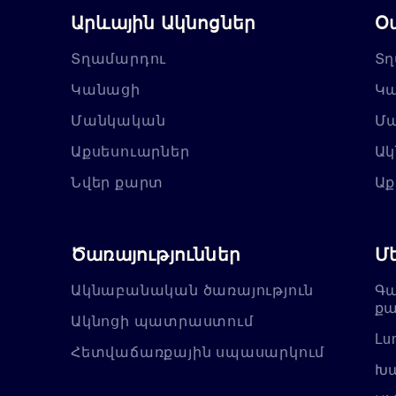
Արևային Ակնոցներ
Օ
Տղամարդու
Տղ
Կանացի
Կ
Մանկական
Մ
Աքսեսուարներ
Ակ
Նվեր քարտ
Աք
Ծառայություններ
Մ
Ակնաբանական ծառայություն
Գա
քա
Ակնոցի պատրաստում
Lu
Հետվաճառքային սպասարկում
Խա