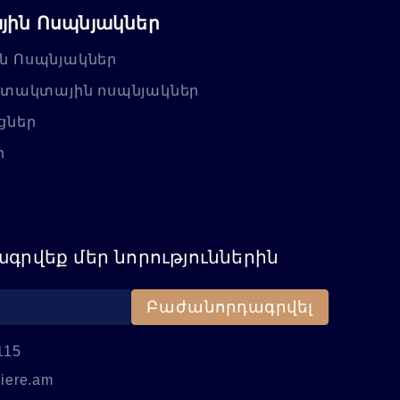
ին Ոսպնյակներ
ն Ոսպնյակներ
նտակտային ոսպնյակներ
ցներ
ր
գրվեք մեր նորություններին
Բաժանորդագրվել
115
iere.am