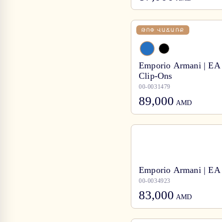
ԹՈՓ ՎԱՃԱՌՔ
Emporio Armani | E
Clip-Ons
00-0031479
89,000
AMD
Emporio Armani | EA
00-0034923
83,000
AMD