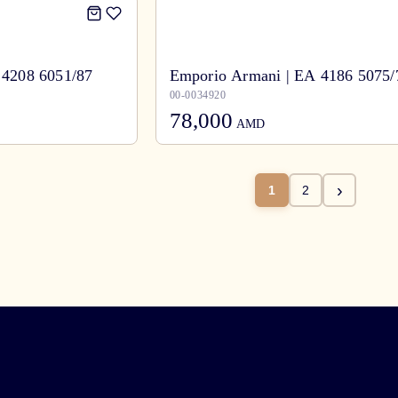
 4208 6051/87
Emporio Armani | EA 4186 5075/
00-0034920
78,000
AMD
›
1
2