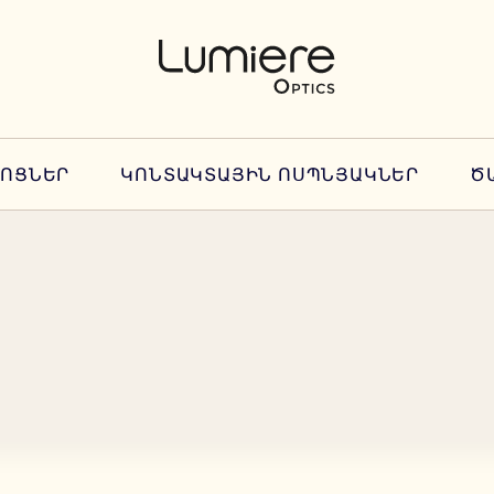
ՆՈՑՆԵՐ
ԿՈՆՏԱԿՏԱՅԻՆ ՈՍՊՆՅԱԿՆԵՐ
Ծ