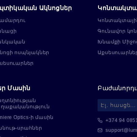
պտիկական Ակնոցներ
Կոնտակտայ
ամարդու
Կոնտակտայի
անացի
Գունավոր կո
անկական
Խնամքի Միջո
նոցի ոսպնյակներ
Աքսեսուարնե
սեսուարներ
եր Մասին
Բաժանորդա
ղտնիության
ղաքականություն
miere Optics-ի մասին
+374 94 085
նութ-սրահներ
support@lum