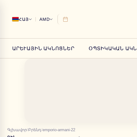
ՀԱՅ
AMD
ԱՐԵՒԱՅԻՆ ԱԿՆՈՑՆԵՐ
ՕՊՏԻԿԱԿԱՆ ԱԿ
Գլխավոր
/
Բրենդ
/
emporio-armani-22