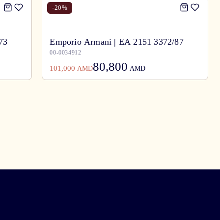
-
20
%
73
Emporio Armani | EA 2151 3372/87
00-0034912
80,800
101,000
AMD
AMD