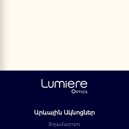
Արևային Ակնոցներ
Տղամարդու