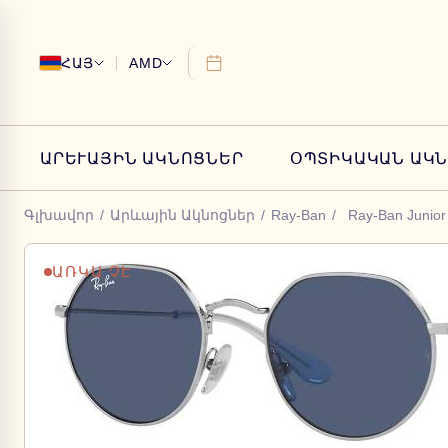
ՀԱՅ
AMD
ԱՐԵՒԱՅԻՆ ԱԿՆՈՑՆԵՐ
ՕՊՏԻԿԱԿԱՆ ԱԿ
Գլխավոր
/
Արևային Ակնոցներ
/
Ray-Ban
/
Ray-Ban Junior
ԱՌԿԱ ՉԷ