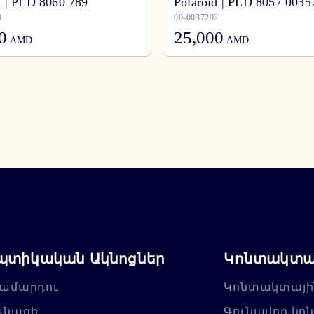
d | PLD 8060 789
Polaroid | PLD 8057 003
9
00-0037292
0
25,000
AMD
AMD
պտիկական Ակնոցներ
Կոնտակտայ
ամարդու
Կոնտակտայի
անացի
Գունավոր կո