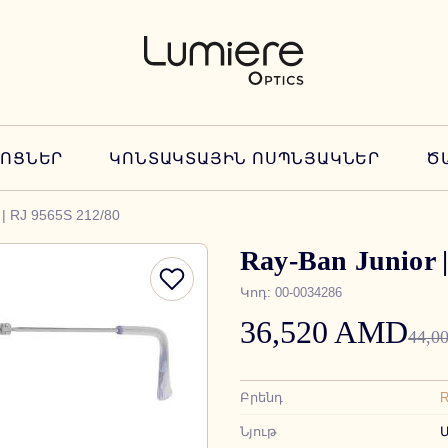
ՆՈՑՆԵՐ
ԿՈՆՏԱԿՏԱՅԻՆ ՈՍՊՆՅԱԿՆԵՐ
Ծ
 | RJ 9565S 212/80
Ray-Ban Junior 
Կոդ
:
00-0034286
36,520 AMD
44,0
Բրենդ
R
Նյութ