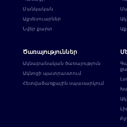
Մանկական
Մ
Աքսեսուարներ
Ակ
Նվեր քարտ
Աք
Ծառայություններ
Մ
Ակնաբանական ծառայություն
Գա
քա
Ակնոցի պատրաստում
Lu
Հետվաճառքային սպասարկում
Խա
Ակ
Լի
Բլ