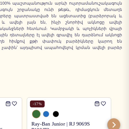
ն 100% պաշտպանություն արևի ուլտրամանուշակագույն
ագույն շրջանակը ունի թեթև, դիմացկուն մետաղե
ծայրերը պատրաստված են ացետատից (բարձրորակ և
 և ավելի լայն են, ինչի շնորհիվ ակնոցը ավելի
կանջների հետևում։ Կամրջակի և պոչիկների վրայի
յին դետալները էլ ավելի գրավիչ են դարձնում ակնոցի
աղե հիմքով քթի փափուկ բարձիկները կարող են
 չափին՝ այդպիսով ապահովելով կրման ավելի բարձր
-
17
%
-
17
Ray-Ban Junior | RJ 9069S
Ray