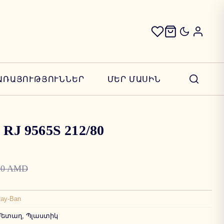
ԱՌԱՅՈՒԹՅՈՒՆՆԵՐ
ՄԵՐ ՄԱՍԻՆ
| RJ 9565S 212/80
00 AMD
ay-Ban
Մետաղ, Պլաստիկ