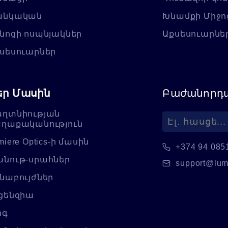
անկական
Խնամքի Միջո
նոցի ոսպնյակներ
Աքսեսուարնե
սեսուարներ
եր Մասին
Բաժանորդա
ղտնիության
ղաքականություն
miere Optics-ի մասին
+374 94 085
նութ-սրահներ
support@lum
նաբույժներ
ցենզիա
ոգ