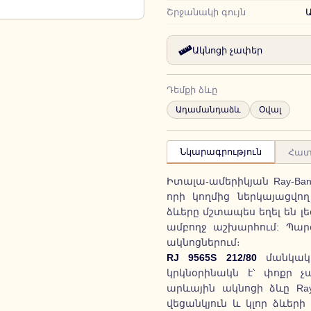
Շրջանակի գույն
Ակնոցի չափեր
Դեմքի ձևը
Ադամանդաձև
Օվալ
Նկարագրություն
Հատ
Իտալա-ամերիկյան Ray-Ba
որի կողմից ներկայացվո
ձևերը մշտապես եղել են լ
ամբողջ աշխարհում: Պարզ
ակնոցներում։
RJ 9565S 212/80
մանկակա
կրկնօրինակն է՝ փոքր 
արևային ակնոցի ձևը Ray
վեցանկյուն և կլոր ձևերի