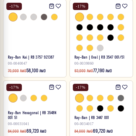
-
17
%
-
17
%
Ray-Ban Kai | RB 3757 921387
Ray-Ban | Oval | RB 3547 001/51
00-0040047
00-0039860
58,100
77,190
70,000
AMD
AMD
93,000
AMD
AMD
-
17
%
-
17
%
Ray-Ban Hexagonal | RB 3548N
001 51
Ray-Ban | RB 3447 001
00-00031041
00-0034017
69,720
69,720
84,000
AMD
AMD
84,000
AMD
AMD