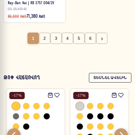
Ray-Ban Kai | RB 3757 004/2V
00-0040046
71,380
86,000
AMD
AMD
›
1
2
3
4
5
6
ԹՈՓ ՎԱՃԱՌՎՈՂ
ՏԵՍՆԵԼ ԱՎԵԼԻՆ
-
17
%
-
17
%