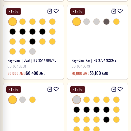
-
17
%
-
17
%
Ray-Ban | Oval | RB 3547 001/4E
Ray-Ban Kai | RB 3757 9213/2
00-0040358
00-0040049
66,400
58,100
80,000
AMD
AMD
70,000
AMD
AMD
-
17
%
-
17
%