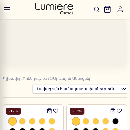
Գլխավոր
/
Բրենդ
/
ray-ban-1
/
Արևային Ակնոցներ
-
17
%
-
17
%