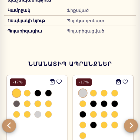
պաշտպանություն
Կամրջակ
Ֆիքսված
Ոսպնյակի նյութ
Պոլիկարբոնատ
Պոլարիզացիա
Պոլարիզացված
ՆՄԱՆԱՏԻՊ ԱՊՐԱՆՔՆԵՐ
-
17
%
-
17
%