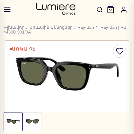
Գլխավոր
/
Արևային Ակնոցներ
/
Ray-Ban
/
Ray-Ban | RB
4439D 901/9A
ԱՌԿԱ ՉԷ