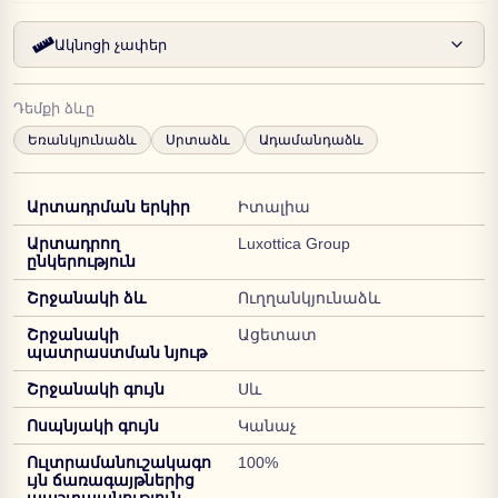
Ակնոցի չափեր
Դեմքի ձևը
Եռանկյունաձև
Սրտաձև
Ադամանդաձև
Արտադրման երկիր
Իտալիա
Արտադրող
Luxottica Group
ընկերություն
Շրջանակի ձև
Ուղղանկյունաձև
Շրջանակի
Ացետատ
պատրաստման նյութ
Շրջանակի գույն
Սև
Ոսպնյակի գույն
Կանաչ
Ուլտրամանուշակագո
100%
ւյն ճառագայթներից