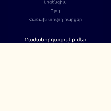
Լիցենզիա
Բլոգ
Հաճախ տրվող հարցեր
Բաժանորդագրվեք մեր
նորություններին
Բաժանորդագրվել
+374 94 085115
support@lumiere.am