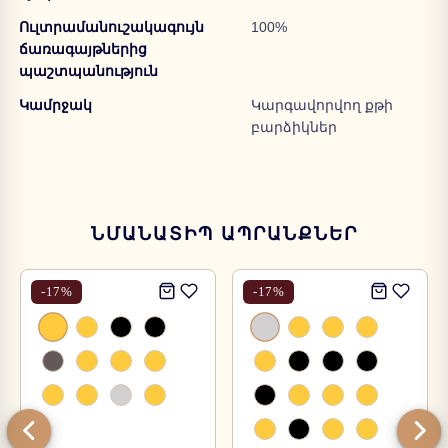
Ուլտրամանուշակագույն
100%
ճառագայթներից
պաշտպանություն
Կամրջակ
Կարգավորվող քթի
բարձիկներ
ՆՄԱՆԱՏԻՊ ԱՊՐԱՆՔՆԵՐ
-
17
%
-
17
%