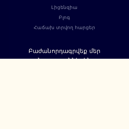
Լիցենզիա
Բլոգ
Հաճախ տրվող հարցեր
Բաժանորդագրվեք մեր
նորություններին
Բաժանորդագրվել
+374 94 085115
support@lumiere.am