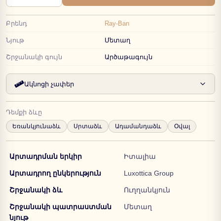
Բրենդ
Ray-Ban
Նյութ
Մետաղ
Շրջանակի գույն
Արծաթագույն
Ակնոցի չափեր
Դեմքի ձևը
Եռանկյունաձև
Սրտաձև
Ադամանդաձև
Օվալ
Արտադրման երկիր
Իտալիա
Արտադրող ընկերություն
Luxottica Group
Շրջանակի ձև
Ուղղանկյուն
Շրջանակի պատրաստման
Մետաղ
նյութ