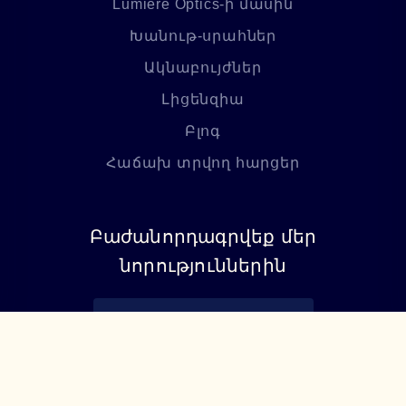
Lumiere Optics-ի մասին
Խանութ-սրահներ
Ակնաբույժներ
Լիցենզիա
Բլոգ
Հաճախ տրվող հարցեր
Բաժանորդագրվեք մեր
նորություններին
Բաժանորդագրվել