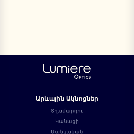
Արևային Ակնոցներ
Տղամարդու
Կանացի
Մանկական