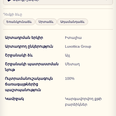
Դեմքի ձևը
Եռանկյունաձև
Սրտաձև
Ադամանդաձև
Արտադրման երկիր
Իտալիա
Արտադրող ընկերություն
Luxottica Group
Շրջանակի ձև
Այլ
Շրջանակի պատրաստման
Մետաղ
նյութ
Ուլտրամանուշակագույն
100%
ճառագայթներից
պաշտպանություն
Կամրջակ
Կարգավորվող քթի
բարձիկներ