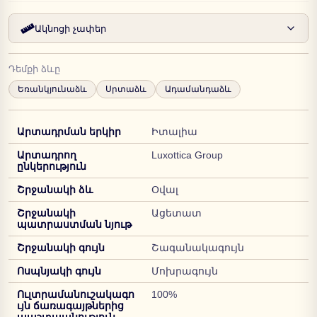
Ակնոցի չափեր
Դեմքի ձևը
Եռանկյունաձև
Սրտաձև
Ադամանդաձև
Արտադրման երկիր
Իտալիա
Արտադրող
Luxottica Group
ընկերություն
Շրջանակի ձև
Օվալ
Շրջանակի
Ացետատ
պատրաստման նյութ
Շրջանակի գույն
Շագանակագույն
Ոսպնյակի գույն
Մոխրագույն
Ուլտրամանուշակագո
100%
ւյն ճառագայթներից