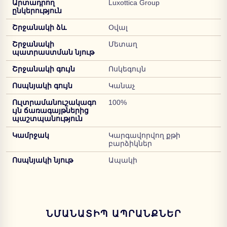
Արտադրող
Luxottica Group
ընկերություն
Շրջանակի ձև
Օվալ
Շրջանակի
Մետաղ
պատրաստման նյութ
Շրջանակի գույն
Ոսկեգույն
Ոսպնյակի գույն
Կանաչ
Ուլտրամանուշակագո
100%
ւյն ճառագայթներից
պաշտպանություն
Կամրջակ
Կարգավորվող քթի
բարձիկներ
Ոսպնյակի նյութ
Ապակի
ՆՄԱՆԱՏԻՊ ԱՊՐԱՆՔՆԵՐ