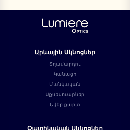
Արևային Ակնոցներ
Տղամարդու
Կանացի
Մանկական
Աքսեսուարներ
Նվեր քարտ
Օպտիկական Ակնոցներ