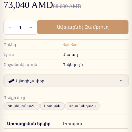
73,040 AMD
88,000 AMD
−
+
Ավելացնել Զամբյուղ
1
Բրենդ
Ray-Ban
Նյութ
Մետաղ
Շրջանակի գույն
Ոսկեգույն
Ակնոցի չափեր
Դեմքի ձևը
Եռանկյունաձև
Սրտաձև
Ադամանդաձև
Արտադրման երկիր
Իտալիա