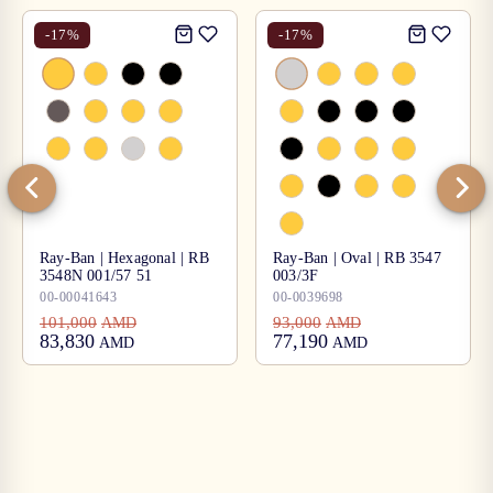
-
17
%
-
17
%
Ray-Ban | Hexagonal | RB
Ray-Ban | Oval | RB 3547
3548N 001/57 51
003/3F
00-00041643
00-0039698
101,000
93,000
AMD
AMD
83,830
77,190
AMD
AMD