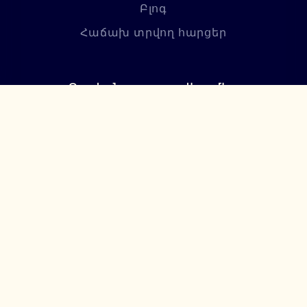
Բլոգ
Հաճախ տրվող հարցեր
Բաժանորդագրվեք մեր
նորություններին
Բաժանորդագրվել
+374 94 085115
support@lumiere.am