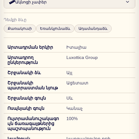
Ակնոցի չափեր
Դեմքի ձևը
Քառակուսի
Եռանկյունաձև
Ադամանդաձև
Արտադրման երկիր
Իտալիա
Արտադրող
Luxottica Group
ընկերություն
Շրջանակի ձև
Այլ
Շրջանակի
Ացետատ
պատրաստման նյութ
Շրջանակի գույն
Սև
Ոսպնյակի գույն
Կանաչ
Ուլտրամանուշակագո
100%
ւյն ճառագայթներից
պաշտպանություն
Կամրջակ
Կարգավորվող քթի