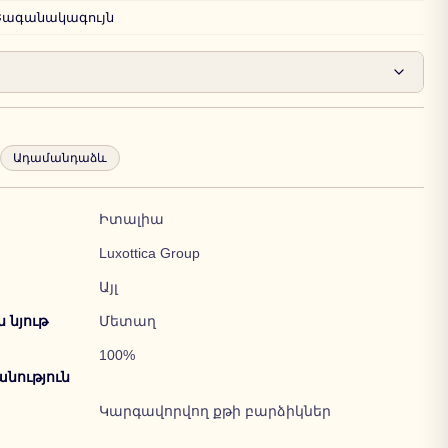
Շագանակագույն
Ադամանդաձև
Իտալիա
Luxottica Group
Այլ
նյութ
Մետաղ
100%
նություն
Կարգավորվող քթի բարձիկներ