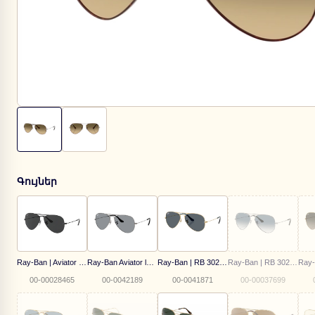
Գույներ
Ray-Ban | Aviator large metal | RB 3025 002/48
Ray-Ban Aviator large metal | RB 3025 004/R5
Ray-Ban | RB 3025 9278R5
Ray-Ban | RB 3025 003/3F 58
00-00028465
00-0042189
00-0041871
00-00037699