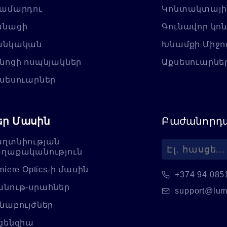
ամարդու
Կոնտակտայի
անացի
Գունավոր կո
անկական
Խնամքի Միջո
նոցի ոսպնյակներ
Աքսեսուարնե
սեսուարներ
եր Մասին
Բաժանորդա
ղտնիության
ղաքականություն
miere Optics-ի մասին
+374 94 085
նութ-սրահներ
support@lum
նաբույժներ
ցենզիա