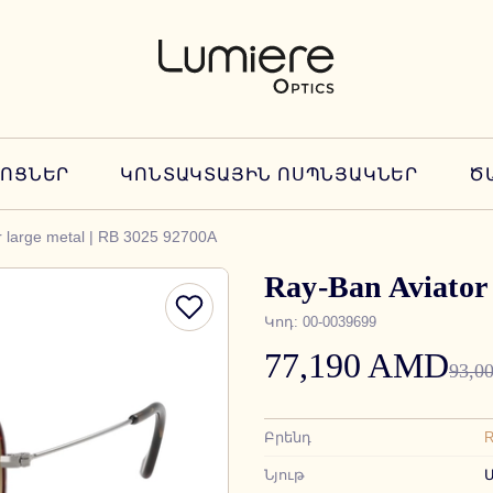
ՆՈՑՆԵՐ
ԿՈՆՏԱԿՏԱՅԻՆ ՈՍՊՆՅԱԿՆԵՐ
Ծ
r large metal | RB 3025 92700A
Ray-Ban Aviator 
Կոդ
:
00-0039699
77,190 AMD
93,0
Բրենդ
R
Նյութ