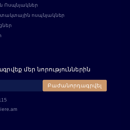
ն Ոսպնյակներ
նտակտային ոսպնյակներ
ցներ
ր
գրվեք մեր նորություններին
Բաժանորդագրվել
115
iere.am