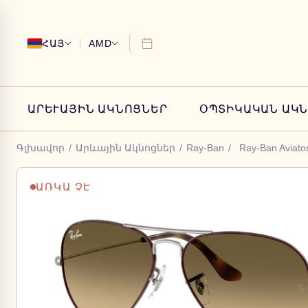
ՀԱՅ
AMD
ԱՐԵՒԱՅԻՆ ԱԿՆՈՑՆԵՐ
ՕՊՏԻԿԱԿԱՆ ԱԿ
Գլխավոր
/
Արևային Ակնոցներ
/
Ray-Ban
/
Ray-Ban Aviato
ԱՌԿԱ ՉԷ