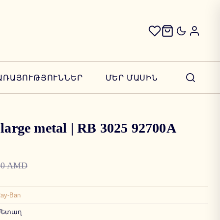
ԱՌԱՅՈՒԹՅՈՒՆՆԵՐ
ՄԵՐ ՄԱՍԻՆ
large metal | RB 3025 92700A
00 AMD
ay-Ban
Մետաղ