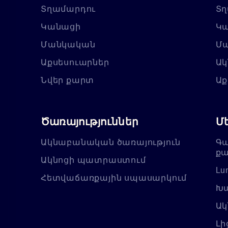
Տղամարդու
Տղ
Կանացի
Կ
Մանկական
Մ
Աքսեսուարներ
Ակ
Նվեր քարտ
Աք
Ծառայություններ
Մ
Ակնաբանական ծառայություն
Գա
քա
Ակնոցի պատրաստում
Lu
Հետվաճառքային սպասարկում
Խա
Ակ
Լի