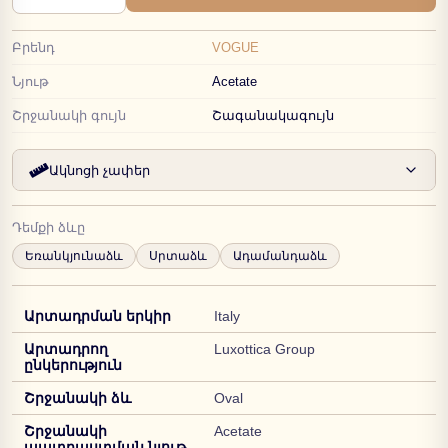
Բրենդ
VOGUE
Նյութ
Acetate
Շրջանակի գույն
Շագանակագույն
Ակնոցի չափեր
Դեմքի ձևը
Եռանկյունաձև
Սրտաձև
Ադամանդաձև
Արտադրման երկիր
Italy
Արտադրող
Luxottica Group
ընկերություն
Շրջանակի ձև
Oval
Շրջանակի
Acetate
պատրաստման նյութ