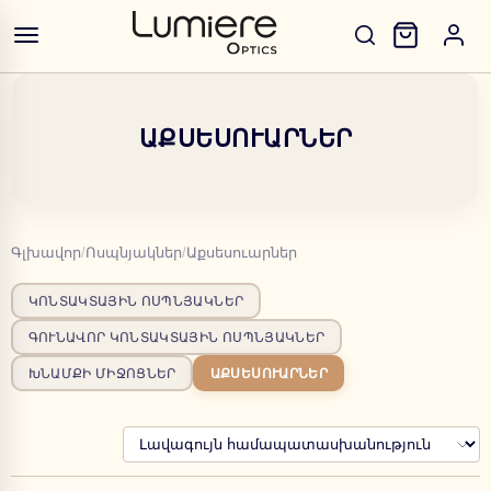
ԱՔՍԵՍՈՒԱՐՆԵՐ
Գլխավոր
/
Ոսպնյակներ
/
Աքսեսուարներ
ԿՈՆՏԱԿՏԱՅԻՆ ՈՍՊՆՅԱԿՆԵՐ
ԳՈՒՆԱՎՈՐ ԿՈՆՏԱԿՏԱՅԻՆ ՈՍՊՆՅԱԿՆԵՐ
ԽՆԱՄՔԻ ՄԻՋՈՑՆԵՐ
ԱՔՍԵՍՈՒԱՐՆԵՐ