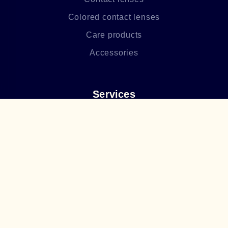
Colored contact lenses
Care products
Accessories
Services
Ophthalmological Service
Making glasses
After-sales service
About Us
Privacy policy