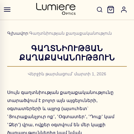
Գլխավոր
/
Գաղտնիության քաղաքականություն
ԳԱՂՏՆԻՈՒԹՅԱՆ
ՔԱՂԱՔԱԿԱՆՈՒԹՅՈՒՆ
Վերջին թարմացում՝ մարտի 1, 2026
Սույն գաղտնիության քաղաքականությունը
տարածվում է բոլոր այն այցելուների,
օգտատերերի և այլոց (այսուհետ`
ՙՅուրաքանչյուր ոք՚, ՙՕգտատեր՚, ՙԴուք՚ կամ
ՙՁեր՚) վրա, ովքեր օգտվում են մեր կայքի
ծառայություններից կամ նման