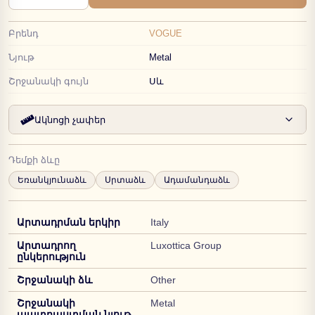
Բրենդ
VOGUE
Նյութ
Metal
Շրջանակի գույն
Սև
Ակնոցի չափեր
Դեմքի ձևը
Եռանկյունաձև
Սրտաձև
Ադամանդաձև
Արտադրման երկիր
Italy
Արտադրող
Luxottica Group
ընկերություն
Շրջանակի ձև
Other
Շրջանակի
Metal
պատրաստման նյութ