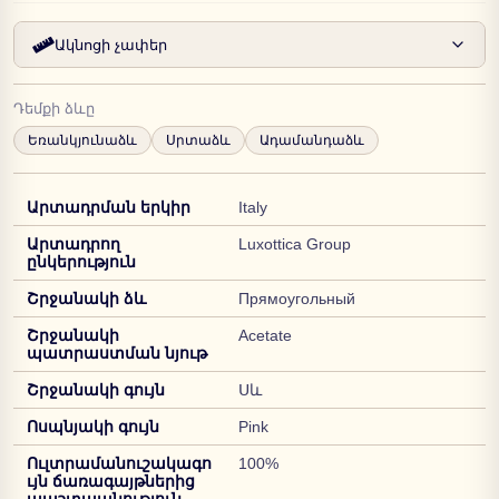
Ակնոցի չափեր
Դեմքի ձևը
Եռանկյունաձև
Սրտաձև
Ադամանդաձև
Արտադրման երկիր
Italy
Արտադրող
Luxottica Group
ընկերություն
Շրջանակի ձև
Прямоугольный
Շրջանակի
Acetate
պատրաստման նյութ
Շրջանակի գույն
Սև
Ոսպնյակի գույն
Pink
Ուլտրամանուշակագո
100%
ւյն ճառագայթներից