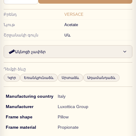
Բրենդ
VERSACE
Նյութ
Acetate
Շրջանակի գույն
Սև
Ակնոցի չափեր
Դեմքի ձևը
Կլոր
Եռանկյունաձև
Սրտաձև
Ադամանդաձև
Manufacturing country
Italy
Manufacturer
Luxottica Group
Frame shape
Pillow
Frame material
Propionate