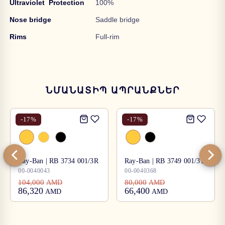
Ultraviolet Protection
100%
Nose bridge
Saddle bridge
Rims
Full-rim
ՆՄԱՆԱՏԻՊ ԱՊՐԱՆՔՆԵՐ
-
17
%
-
17
%
Ray-Ban | RB 3734 001/3R
Ray-Ban | RB 3749 001/31
00-0040043
00-0040368
104,000
80,000
AMD
AMD
86,320
66,400
AMD
AMD