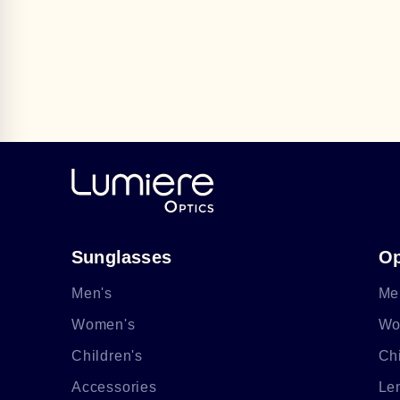
Sunglasses
Op
Men's
Me
Women's
Wo
Children's
Chi
Accessories
Le