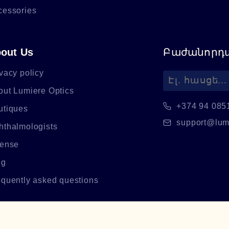
cessories
out Us
Բաժանորդա
vacy policy
out Lumiere Optics
+374 94 085
utiques
support@lum
hthalmologists
cense
og
equently asked questions