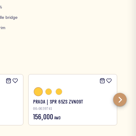
%
le bridge
rim
PRADA | SPR 65ZS ZVN09T
Burb
00-0039741
00-0
156,000
125
AMD