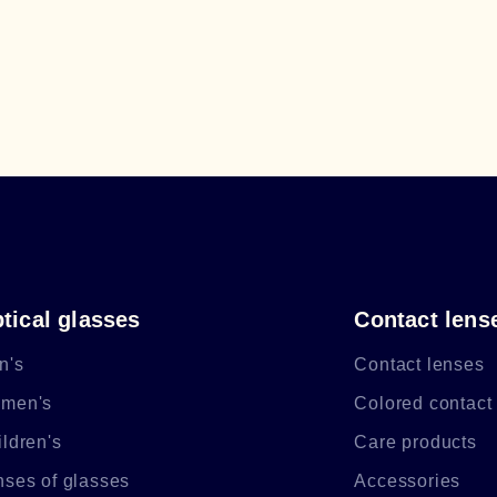
tical glasses
Contact lens
n's
Contact lenses
men's
Colored contact
ldren's
Care products
nses of glasses
Accessories