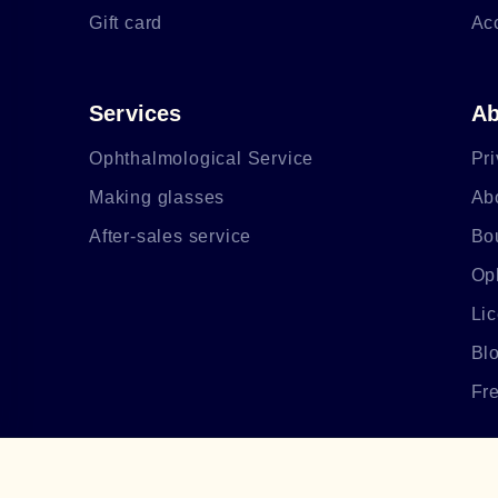
Gift card
Ac
Services
Ab
Ophthalmological Service
Pri
Making glasses
Ab
After-sales service
Bo
Op
Li
Bl
Fr