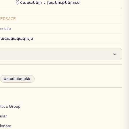
Հասանելի է խանութներում
VERSACE
cetate
Շագանակագույն
Ադամանդաձև
ttica Group
gular
ionate