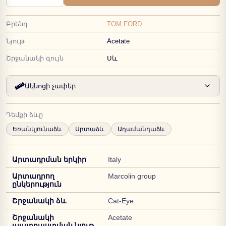
Բրենդ
TOM FORD
Նյութ
Acetate
Շրջանակի գույն
Սև
Ակնոցի չափեր
Դեմքի ձևը
Եռանկյունաձև
Սրտաձև
Ադամանդաձև
Արտադրման երկիր
Italy
Արտադրող
Marcolin group
ընկերություն
Շրջանակի ձև
Cat-Eye
Շրջանակի
Acetate
պատրաստման նյութ