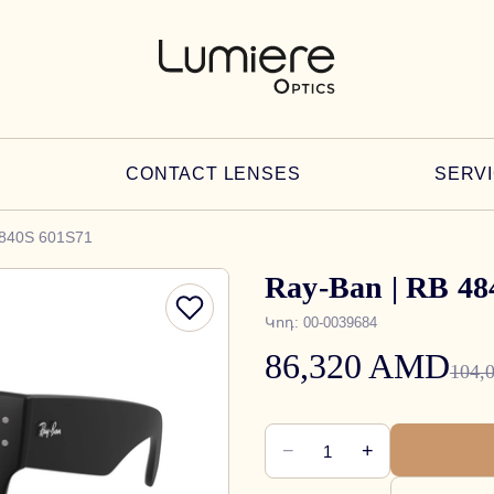
CONTACT LENSES
SERV
4840S 601S71
Ray-Ban | RB 48
Կոդ
:
00-0039684
86,320 AMD
104,
−
+
1