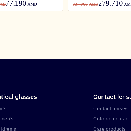
77,190
279,710
337,000
MD
AMD
AMD
AM
tical glasses
Contact lens
n's
Contact lenses
men's
Colored contact
ldren's
Care products