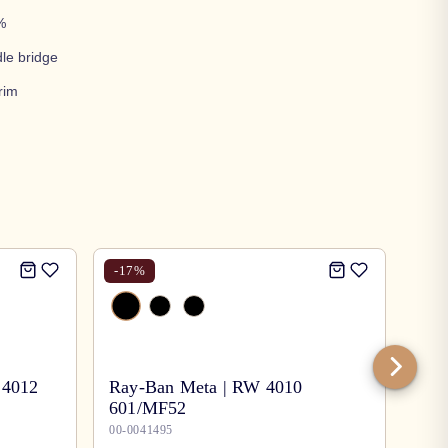
%
le bridge
rim
-
17
%
-
17
 4012
Ray-Ban Meta | RW 4010
601/MF52
Ray
00-0041495
00-0