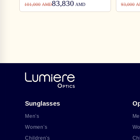
83,830
101,000
93,000
AMD
AMD
A
Sunglasses
Op
Men's
Me
Women's
Wo
Children's
Chi