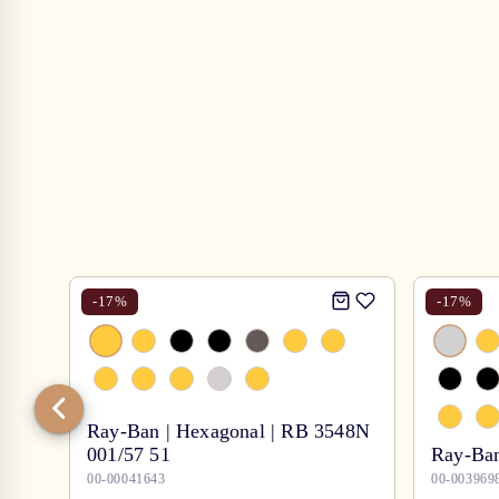
-
17
%
-
17
%
Ray-Ban | Hexagonal | RB 3548N
001/57 51
Ray-Ban
00-00041643
00-003969