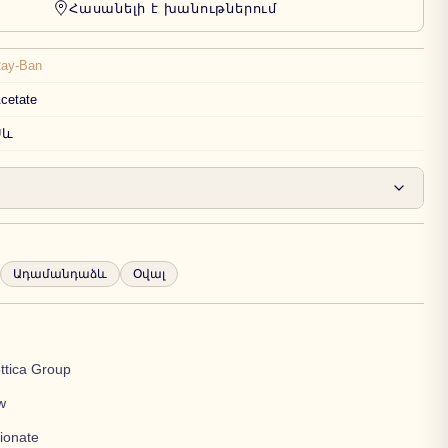
Հասանելի է խանութներում
ay-Ban
cetate
Սև
Ադամանդաձև
Օվալ
ttica Group
ow
ionate