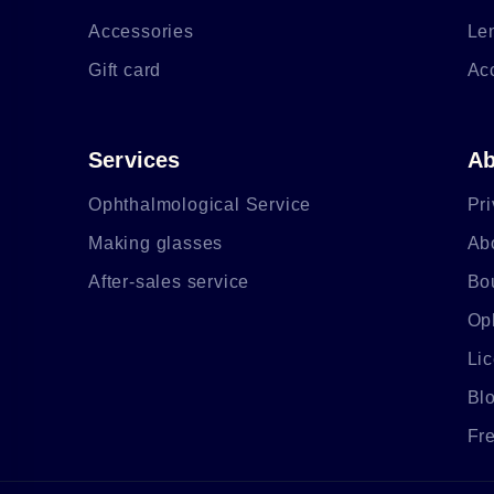
Accessories
Le
Gift card
Ac
Services
Ab
Ophthalmological Service
Pri
Making glasses
Ab
After-sales service
Bo
Op
Li
Bl
Fr