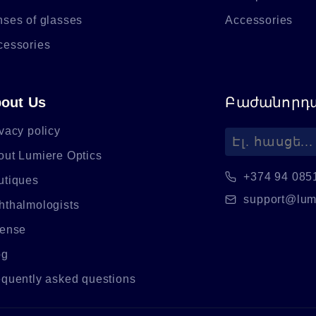
nses of glasses
Accessories
cessories
out Us
Բաժանորդա
vacy policy
out Lumiere Optics
+374 94 085
utiques
support@lum
hthalmologists
cense
og
equently asked questions