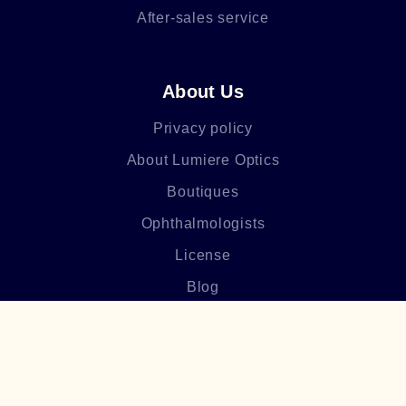
After-sales service
About Us
Privacy policy
About Lumiere Optics
Boutiques
Ophthalmologists
License
Blog
Frequently asked questions
Բաժանորդագրվեք մեր