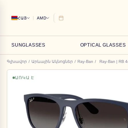
ՀԱՅ
AMD
SUNGLASSES
OPTICAL GLASSES
Գլխավոր
/
Արևային Ակնոցներ
/
Ray-Ban
/
Ray-Ban | RB 
ԱՌԿԱ Է