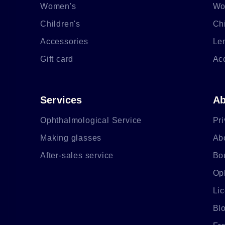
Women's
Wo
Children's
Chi
Accessories
Le
Gift card
Ac
Services
Ab
Ophthalmological Service
Pri
Making glasses
Ab
After-sales service
Bo
Op
Li
Bl