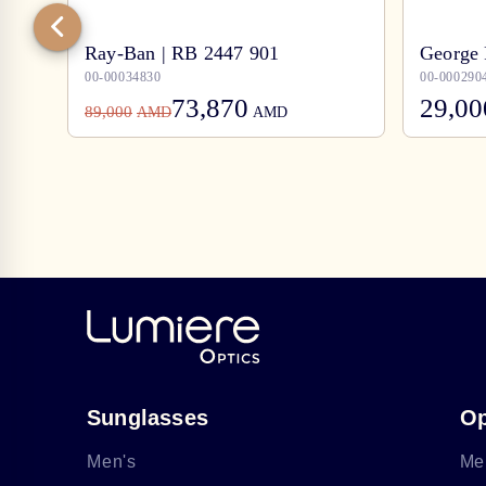
Ray-Ban | RB 2447 901
George 
00-00034830
00-000290
73,870
29,00
89,000
AMD
AMD
Sunglasses
Op
Men's
Me