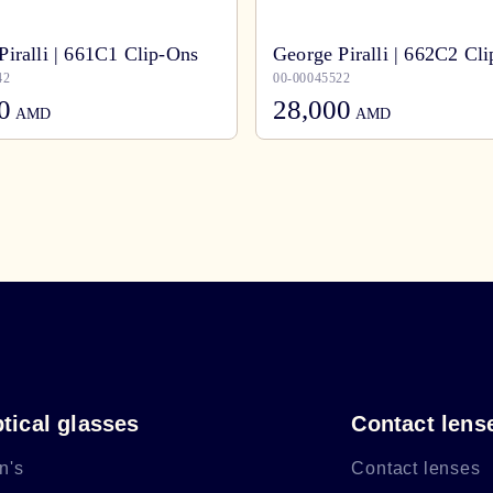
Piralli | 661C1 Clip-Ons
George Piralli | 662C2 Cl
42
00-00045522
0
28,000
AMD
AMD
tical glasses
Contact lens
n's
Contact lenses