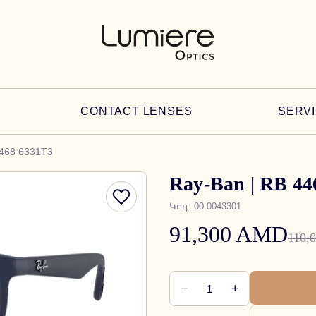
CONTACT LENSES
SERV
4468 6331T3
Ray-Ban | RB 44
Կոդ
:
00-0043301
91,300 AMD
110,
−
+
1