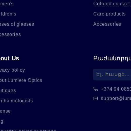
men's
Colored contact
ldren's
Care products
nses of glasses
Accessories
cessories
out Us
Բաժանորդա
vacy policy
out Lumiere Optics
+374 94 085
utiques
support@lum
hthalmologists
cense
og