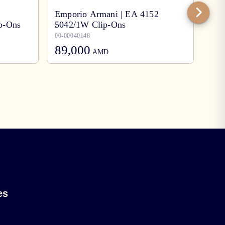
Emporio Armani | EA 4152
ip-Ons
5042/1W Clip-Ons
Per
00-00040148
00-0
89,000
125,
AMD
es