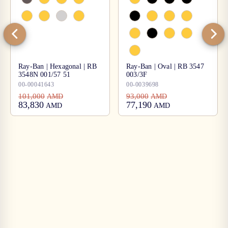
Ray-Ban | Hexagonal | RB
Ray-Ban | Oval | RB 3547
3548N 001/57 51
003/3F
00-00041643
00-0039698
101,000
93,000
AMD
AMD
83,830
77,190
AMD
AMD