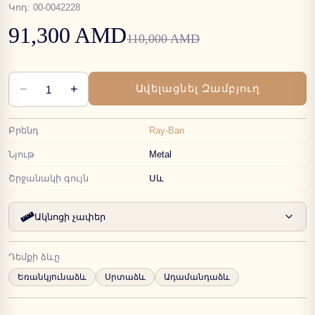
Կոդ
:
00-0042228
91,300 AMD
110,000 AMD
−
+
Ավելացնել Զամբյուղ
1
Բրենդ
Ray-Ban
Նյութ
Metal
Շրջանակի գույն
Սև
Ակնոցի չափեր
Դեմքի ձևը
Եռանկյունաձև
Սրտաձև
Ադամանդաձև