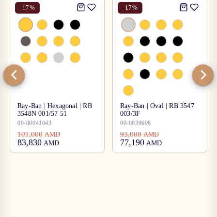
-
17
%
-
17
%
Ray-Ban | Hexagonal | RB
Ray-Ban | Oval | RB 3547
3548N 001/57 51
003/3F
00-00041643
00-0039698
101,000
93,000
AMD
AMD
83,830
77,190
AMD
AMD