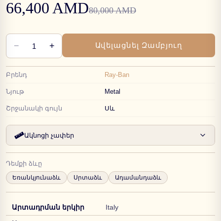
66,400 AMD
80,000 AMD
−
+
Ավելացնել Զամբյուղ
1
Բրենդ
Ray-Ban
Նյութ
Metal
Շրջանակի գույն
Սև
Ակնոցի չափեր
Դեմքի ձևը
Եռանկյունաձև
Սրտաձև
Ադամանդաձև
Արտադրման երկիր
Italy