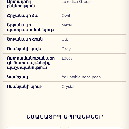
Արտադրող
Luxottica Group
ընկերություն
Շրջանակի ձև
Oval
Շրջանակի
Metal
պատրաստման նյութ
Շրջանակի գույն
Սև
Ոսպնյակի գույն
Gray
Ուլտրամանուշակագո
100%
ւյն ճառագայթներից
պաշտպանություն
Կամրջակ
Adjustable nose pads
Ոսպնյակի նյութ
Crystal
ՆՄԱՆԱՏԻՊ ԱՊՐԱՆՔՆԵՐ