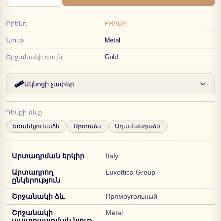
Բրենդ
PRADA
Նյութ
Metal
Շրջանակի գույն
Gold
Ակնոցի չափեր
Դեմքի ձևը
Եռանկյունաձև
Սրտաձև
Ադամանդաձև
Արտադրման երկիր
Italy
Արտադրող
Luxottica Group
ընկերություն
Շրջանակի ձև
Прямоугольный
Շրջանակի
Metal
պատրաստման նյութ