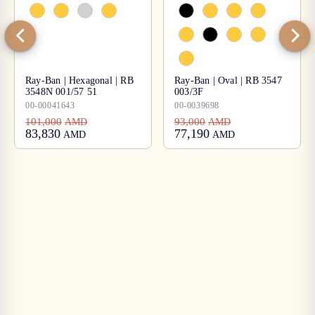
Ray-Ban | Hexagonal | RB
Ray-Ban | Oval | RB 3547
3548N 001/57 51
003/3F
00-00041643
00-0039698
101,000
93,000
AMD
AMD
83,830
77,190
AMD
AMD