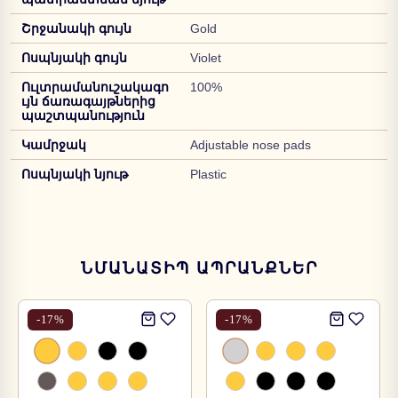
Շրջանակի գույն
Gold
Ոսպնյակի գույն
Violet
Ուլտրամանուշակագո
100%
ւյն ճառագայթներից
պաշտպանություն
Կամրջակ
Adjustable nose pads
Ոսպնյակի նյութ
Plastic
ՆՄԱՆԱՏԻՊ ԱՊՐԱՆՔՆԵՐ
-
17
%
-
17
%