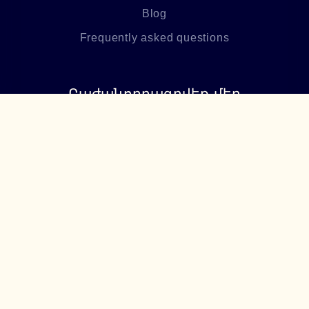
Blog
Frequently asked questions
Բաժանորդագրվեք մեր
նորություններին
Բաժանորդագրվել
+374 94 085115
support@lumiere.am