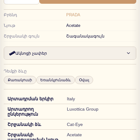
Բրենդ
PRADA
Նյութ
Acetate
Շրջանակի գույն
Շագանակագույն
Ակնոցի չափեր
Դեմքի ձևը
Քառակուսի
Եռանկյունաձև
Օվալ
Արտադրման երկիր
Italy
Արտադրող
Luxottica Group
ընկերություն
Շրջանակի ձև
Cat-Eye
Շրջանակի
Acetate
պատրաստման նյութ