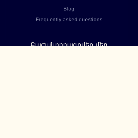
Blog
Frequently asked questions
Բաժանորդագրվեք մեր
նորություններին
Բաժանորդագրվել
+374 94 085115
support@lumiere.am