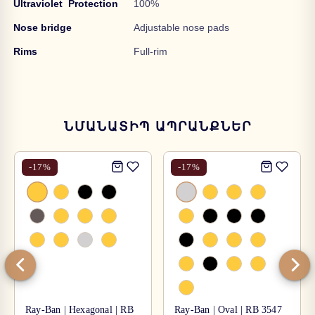
Ultraviolet
Protection
100%
Nose bridge
Adjustable nose pads
Rims
Full-rim
ՆՄԱՆԱՏԻՊ ԱՊՐԱՆՔՆԵՐ
-
17
%
-
17
%
Ray-Ban | Hexagonal | RB
Ray-Ban | Oval | RB 3547