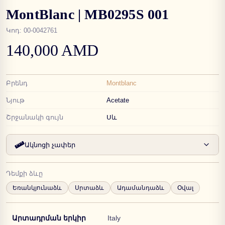
MontBlanc | MB0295S 001
Կոդ
:
00-0042761
140,000 AMD
Բրենդ
Montblanc
Նյութ
Acetate
Շրջանակի գույն
Սև
Ակնոցի չափեր
Դեմքի ձևը
Եռանկյունաձև
Սրտաձև
Ադամանդաձև
Օվալ
Արտադրման երկիր
Italy