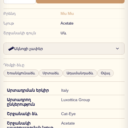
Բրենդ
Miu Miu
Նյութ
Acetate
Շրջանակի գույն
Սև
Ակնոցի չափեր
Դեմքի ձևը
Եռանկյունաձև
Սրտաձև
Ադամանդաձև
Օվալ
Արտադրման երկիր
Italy
Արտադրող
Luxottica Group
ընկերություն
Շրջանակի ձև
Cat-Eye
Շրջանակի
Acetate
պատրաստման նյութ