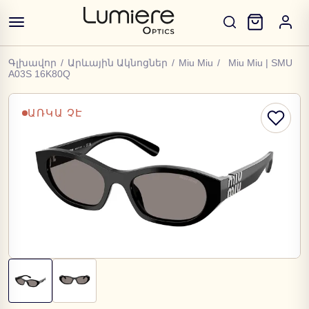
Գլխավոր
/
Արևային Ակնոցներ
/
Miu Miu
/
Miu Miu | SMU
A03S 16K80Q
ԱՌԿԱ ՉԷ