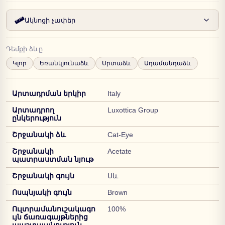
Ակնոցի չափեր
Դեմքի ձևը
Կլոր
Եռանկյունաձև
Սրտաձև
Ադամանդաձև
Արտադրման երկիր
Italy
Արտադրող
Luxottica Group
ընկերություն
Շրջանակի ձև
Cat-Eye
Շրջանակի
Acetate
պատրաստման նյութ
Շրջանակի գույն
Սև
Ոսպնյակի գույն
Brown
Ուլտրամանուշակագո
100%
ւյն ճառագայթներից