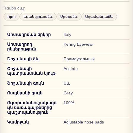
Դեմքի ձևը
Կլոր
Եռանկյունաձև
Սրտաձև
Ադամանդաձև
Արտադրման երկիր
Italy
Արտադրող
Kering Eyewear
ընկերություն
Շրջանակի ձև
Прямоугольный
Շրջանակի
Acetate
պատրաստման նյութ
Շրջանակի գույն
Սև
Ոսպնյակի գույն
Gray
Ուլտրամանուշակագո
100%
ւյն ճառագայթներից
պաշտպանություն
Կամրջակ
Adjustable nose pads