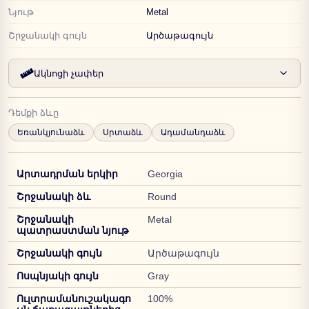
Նյութ
Metal
Շրջանակի գույն
Արծաթագույն
Ակնոցի չափեր
Դեմքի ձևը
Եռանկյունաձև
Սրտաձև
Ադամանդաձև
Արտադրման երկիր
Georgia
Շրջանակի ձև
Round
Շրջանակի
Metal
պատրաստման նյութ
Շրջանակի գույն
Արծաթագույն
Ոսպնյակի գույն
Gray
Ուլտրամանուշակագո
100%