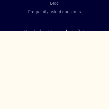
Blog
Frequently asked questions
Բաժանորդագրվեք մեր
նորություններին
Բաժանորդագրվել
+374 94 085115
support@lumiere.am