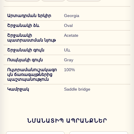
Արտադրման երկիր
Georgia
Շրջանակի ձև
Oval
Շրջանակի
Acetate
պատրաստման նյութ
Շրջանակի գույն
Սև
Ոսպնյակի գույն
Gray
Ուլտրամանուշակագո
100%
ւյն ճառագայթներից
պաշտպանություն
Կամրջակ
Saddle bridge
ՆՄԱՆԱՏԻՊ ԱՊՐԱՆՔՆԵՐ