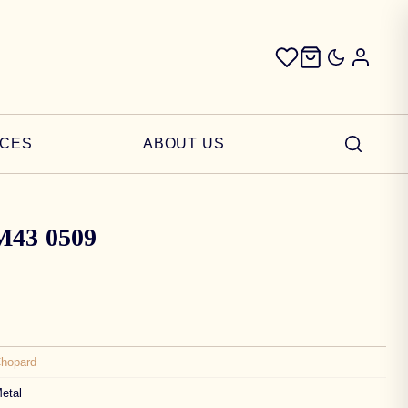
ICES
ABOUT US
M43 0509
hopard
etal