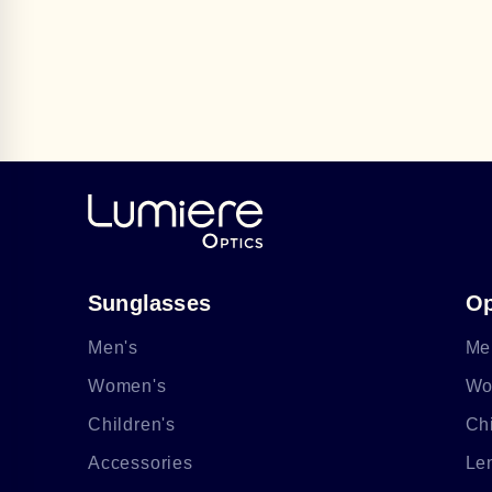
Sunglasses
Op
Men's
Me
Women's
Wo
Children's
Chi
Accessories
Le