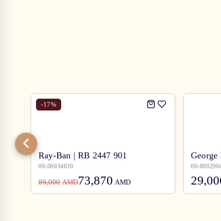
-
17
%
Ray-Ban | RB 2447 901
George 
00-00034830
00-000290
73,870
29,00
89,000
AMD
AMD