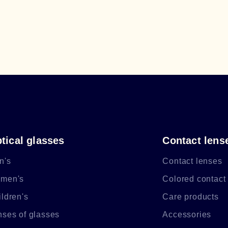
tical glasses
Contact lens
n's
Contact lenses
men's
Colored contact
ldren's
Care products
nses of glasses
Accessories