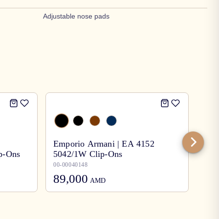
Adjustable nose pads
-
30
Emporio Armani | EA 4152
ip-Ons
5042/1W Clip-Ons
Per
00-00040148
00-0
89,000
125,
AMD