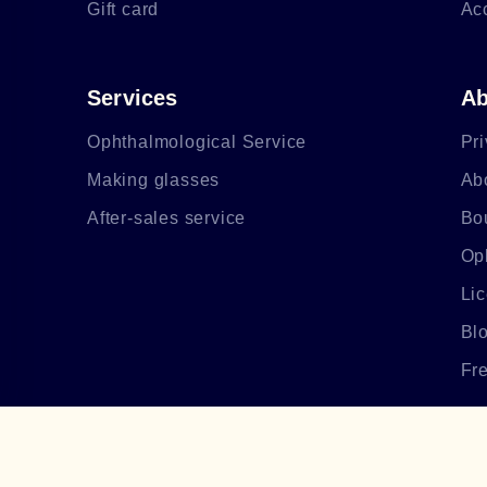
Gift card
Ac
Services
Ab
Ophthalmological Service
Pri
Making glasses
Ab
After-sales service
Bo
Op
Li
Bl
Fr