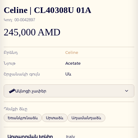
Celine | CL40308U 01A
Կոդ
:
00-0042897
245,000 AMD
Բրենդ
Celine
Նյութ
Acetate
Շրջանակի գույն
Սև
Ակնոցի չափեր
Դեմքի ձևը
Եռանկյունաձև
Սրտաձև
Ադամանդաձև
Արտադրման երկիր
Italy