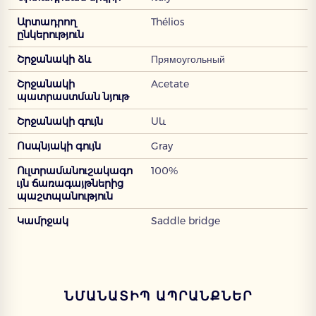
Արտադրող
Thélios
ընկերություն
Շրջանակի ձև
Прямоугольный
Շրջանակի
Acetate
պատրաստման նյութ
Շրջանակի գույն
Սև
Ոսպնյակի գույն
Gray
Ուլտրամանուշակագո
100%
ւյն ճառագայթներից
պաշտպանություն
Կամրջակ
Saddle bridge
ՆՄԱՆԱՏԻՊ ԱՊՐԱՆՔՆԵՐ