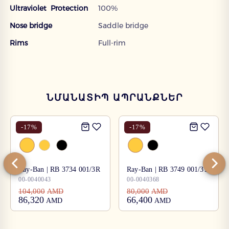
Ultraviolet Protection
100%
Nose bridge
Saddle bridge
Rims
Full-rim
ՆՄԱՆԱՏԻՊ ԱՊՐԱՆՔՆԵՐ
-
17
%
-
17
%
Ray-Ban | RB 3734 001/3R
Ray-Ban | RB 3749 001/31
00-0040043
00-0040368
104,000
80,000
AMD
AMD
86,320
66,400
AMD
AMD