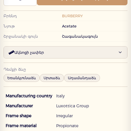
Բրենդ
BURBERRY
Նյութ
Acetate
Շրջանակի գույն
Շագանակագույն
Ակնոցի չափեր
Դեմքի ձևը
Եռանկյունաձև
Սրտաձև
Ադամանդաձև
Manufacturing country
Italy
Manufacturer
Luxottica Group
Frame shape
Irregular
Frame material
Propionate