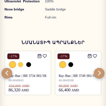
Ultraviolet Protection
100%
Nose bridge
Saddle bridge
Rims
Full-rim
ՆՄԱՆԱՏԻՊ ԱՊՐԱՆՔՆԵՐ
-
17
%
-
17
%
Ray-Ban | RB 3734 001/3R
Ray-Ban | RB 3749 001/31
00-0040043
00-0040368
104,000
80,000
AMD
AMD
86,320
66,400
AMD
AMD