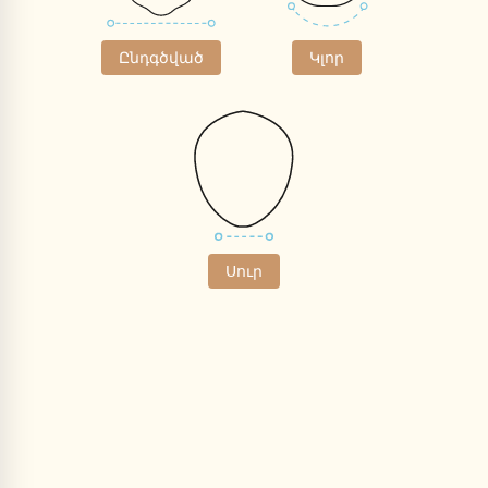
Ընդգծված
Կլոր
Սուր