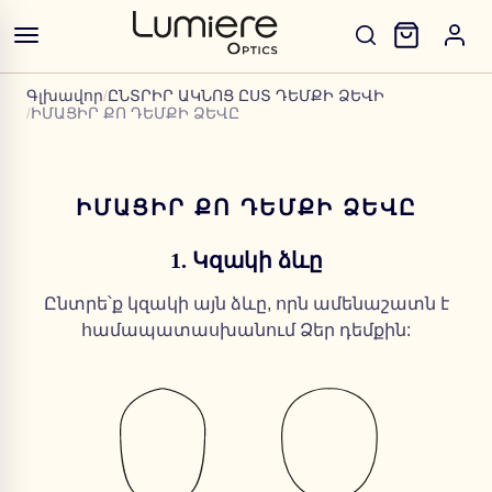
Գլխավոր
/
ԸՆՏՐԻՐ ԱԿՆՈՑ ԸՍՏ ԴԵՄՔԻ ՁԵՎԻ
/
ԻՄԱՑԻՐ ՔՈ ԴԵՄՔԻ ՁԵՎԸ
ԻՄԱՑԻՐ ՔՈ ԴԵՄՔԻ ՁԵՎԸ
1. Կզակի ձևը
Ընտրե՝ք կզակի այն ձևը, որն ամենաշատն է
համապատասխանում Ձեր դեմքին: