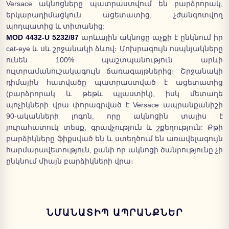
Versace ակնոցները պատրաստվում են բարձրորակ,
երկարադիմացկուն ացետատից, չժանգոտվող
պողպատից և տիտանից:
MOD 4432-U 5232/87
արևային ակնոցը աչքի է ընկնում իր
cat-eye և սև շրջանակի ձևով։ Մոխրագույն ոսպնյակները
ունեն 100% պաշտպանություն արևի
ուլտրամանուշակագույն ճառագայթներից։ Շրջանակի
դիմային հատվածը պատրաստված է ացետատից
(բարձրորակ և թեթև պլաստիկ), իսկ մետաղե
պոչիկների վրա փորագրված է Versace ապրանքանիշի
90-ականների լոգոն, որը ակնոցին տալիս է
յուրահատուկ տեսք, գրավչություն և շքեղություն: Քթի
բարձիկները ֆիքսված են և ստեղծում են առավելագույն
հարմարավետություն, քանի որ ակնոցի ծանրությունը չի
ընկնում միայն բարձիկների վրա։
ՆՄԱՆԱՏԻՊ ԱՊՐԱՆՔՆԵՐ