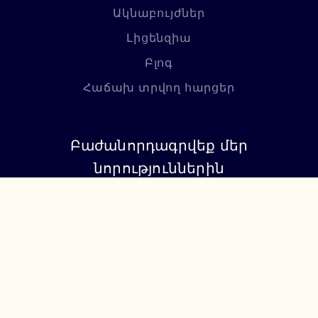
Ակնաբույժներ
Լիցենզիա
Բլոգ
Հաճախ տրվող հարցեր
Բաժանորդագրվեք մեր
նորություններին
Բաժանորդագրվել
+374 94 085115
support@lumiere.am