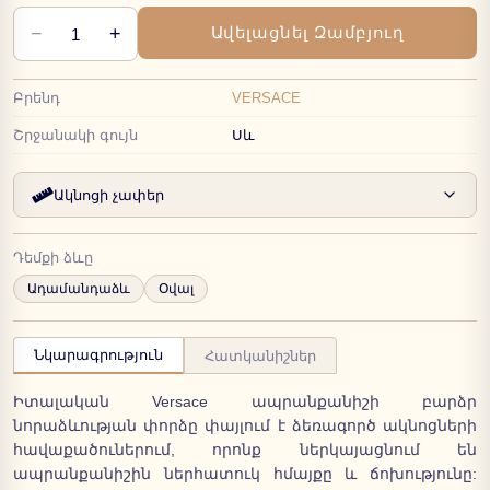
−
+
Ավելացնել Զամբյուղ
1
Բրենդ
VERSACE
Շրջանակի գույն
Սև
Ակնոցի չափեր
Դեմքի ձևը
Ադամանդաձև
Օվալ
Նկարագրություն
Հատկանիշներ
Իտալական Versace ապրանքանիշի բարձր
նորաձևության փորձը փայլում է ձեռագործ ակնոցների
հավաքածուներում, որոնք ներկայացնում են
ապրանքանիշին ներհատուկ հմայքը և ճոխությունը: