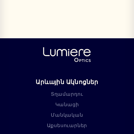
Արևային Ակնոցներ
Տղամարդու
Կանացի
Մանկական
Աքսեսուարներ