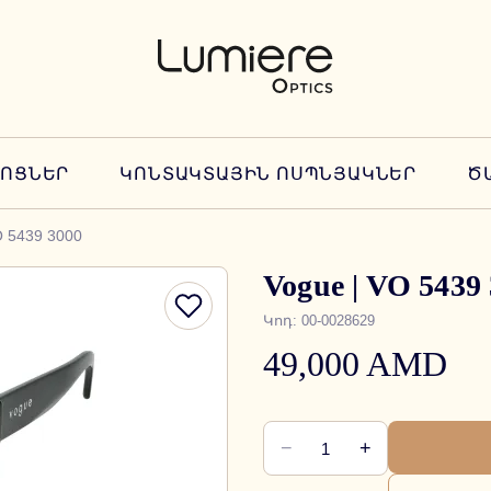
ՆՈՑՆԵՐ
ԿՈՆՏԱԿՏԱՅԻՆ ՈՍՊՆՅԱԿՆԵՐ
Ծ
O 5439 3000
Vogue | VO 5439
Կոդ
:
00-0028629
49,000 AMD
−
+
1