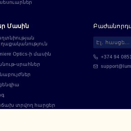
սեսուարներ
եր Մասին
Բաժանորդա
ղտնիության
ղաքականություն
miere Optics-ի մասին
+374 94 085
նութ-սրահներ
support@lum
նաբույժներ
ցենզիա
ոգ
ճախ տրվող հարցեր