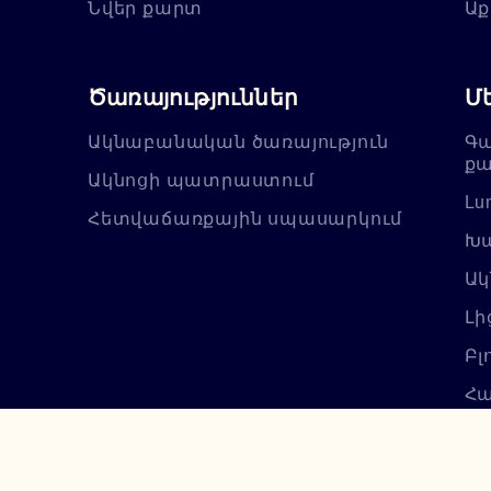
Նվեր քարտ
Աք
Ծառայություններ
Մ
Ակնաբանական ծառայություն
Գա
քա
Ակնոցի պատրաստում
Lu
Հետվաճառքային սպասարկում
Խա
Ակ
Լի
Բլ
Հա