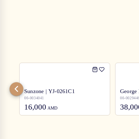
Sunzone | YJ-0261C1
George 
00-0034041
00-002944
16,000
38,00
AMD