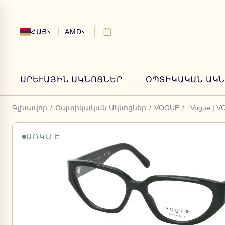
ՀԱՅ
AMD
ԱՐԵՒԱՅԻՆ ԱԿՆՈՑՆԵՐ
ՕՊՏԻԿԱԿԱՆ ԱԿ
Գլխավոր
/
Օպտիկական Ակնոցներ
/
VOGUE
/
Vogue | V
ԱՌԿԱ Է