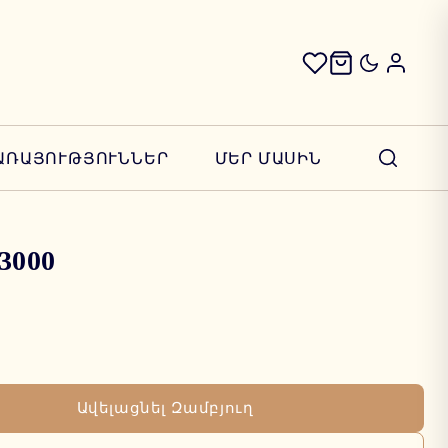
ԱՌԱՅՈՒԹՅՈՒՆՆԵՐ
ՄԵՐ ՄԱՍԻՆ
 3000
Ավելացնել Զամբյուղ