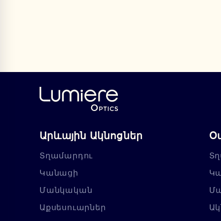
Արևային Ակնոցներ
Օ
Տղամարդու
Տղ
Կանացի
Կ
Մանկական
Մ
Աքսեսուարներ
Ակ