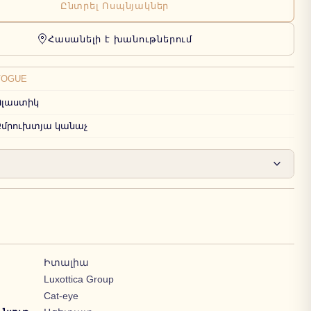
Ընտրել Ոսպնյակներ
Հասանելի է խանութներում
VOGUE
Պլաստիկ
Զմրուխտյա կանաչ
Իտալիա
Luxottica Group
Cat-eye