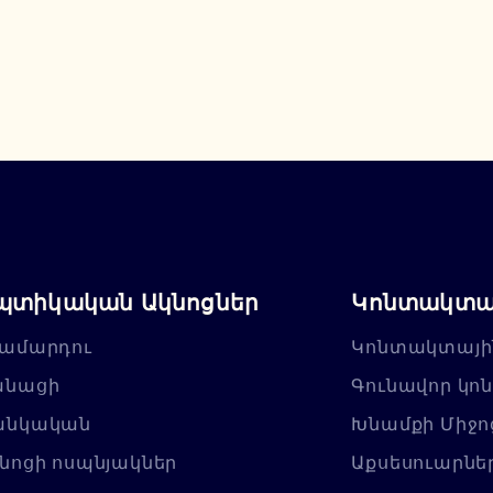
պտիկական Ակնոցներ
Կոնտակտայ
ամարդու
Կոնտակտայի
անացի
Գունավոր կո
անկական
Խնամքի Միջո
նոցի ոսպնյակներ
Աքսեսուարնե