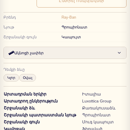
Ընտրել Ոսպնյակներ
Բրենդ
Ray-Ban
Նյութ
Պրոպիոնատ
Շրջանակի գույն
Կապույտ
Ակնոցի չափեր
Դեմքի ձևը
Կլոր
Օվալ
Արտադրման երկիր
Իտալիա
Արտադրող ընկերություն
Luxottica Group
Շրջանակի ձև
Քառակուսաձև
Շրջանակի պատրաստման նյութ
Պրոպիոնատ
Շրջանակի գույն
Մուգ կապույտ
Կամրջակ
Ֆիքսված