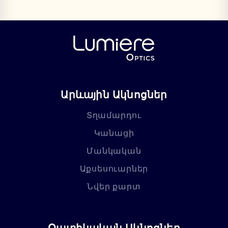
Արևային Ակնոցներ
Տղամարդու
Կանացի
Մանկական
Աքսեսուարներ
Նվեր քարտ
Օպտիկական Ակնոցներ