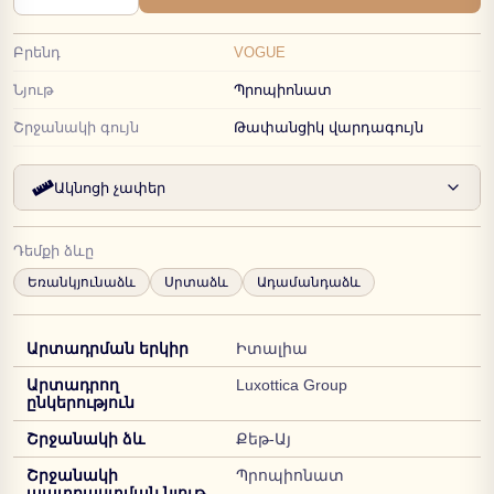
Բրենդ
VOGUE
Նյութ
Պրոպիոնատ
Շրջանակի գույն
Թափանցիկ վարդագույն
Ակնոցի չափեր
Դեմքի ձևը
Եռանկյունաձև
Սրտաձև
Ադամանդաձև
Արտադրման երկիր
Իտալիա
Արտադրող
Luxottica Group
ընկերություն
Շրջանակի ձև
Քեթ-Այ
Շրջանակի
Պրոպիոնատ
պատրաստման նյութ