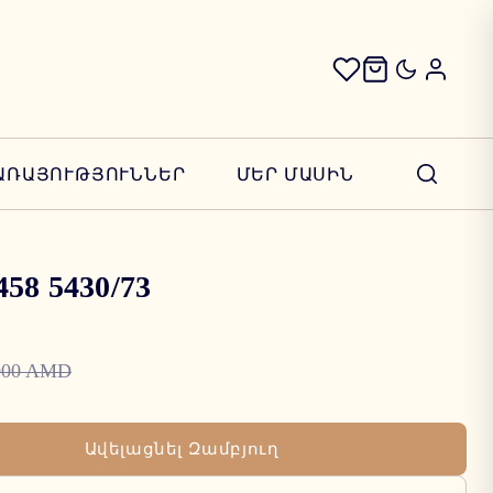
ԱՌԱՅՈՒԹՅՈՒՆՆԵՐ
ՄԵՐ ՄԱՍԻՆ
458 5430/73
000 AMD
Ավելացնել Զամբյուղ