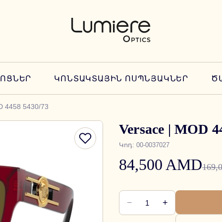
ՆՈՑՆԵՐ
ԿՈՆՏԱԿՏԱՅԻՆ ՈՍՊՆՅԱԿՆԵՐ
Ծ
D 4458 5430/73
Versace | MOD 4
Կոդ
:
00-0037027
84,500 AMD
169,
−
+
1