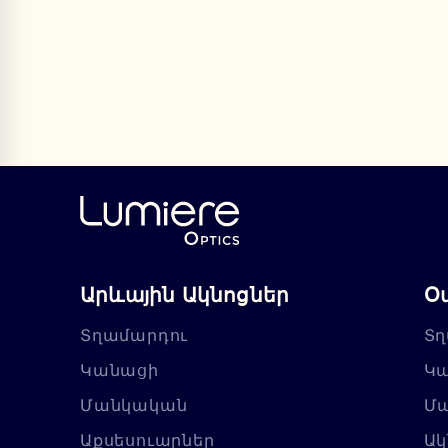
Արևային Ակնոցներ
Օ
Տղամարդու
Տղ
Կանացի
Կ
Մանկական
Մ
Աքսեսուարներ
Ակ