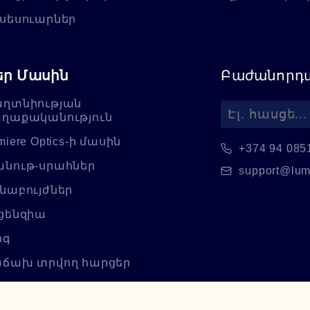
սեսուարներ
եր Մասին
Բաժանորդա
ղտնիության
ղաքականություն
miere Optics-ի մասին
+374 94 085
նութ-սրահներ
support@lum
նաբույժներ
ցենզիա
ոգ
ճախ տրվող հարցեր