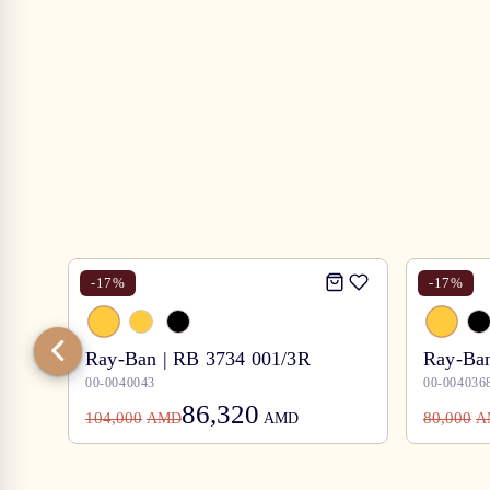
-
17
%
-
17
%
Ray-Ban | RB 3734 001/3R
Ray-Ban
00-0040043
00-004036
86,320
104,000
80,000
AMD
AMD
A