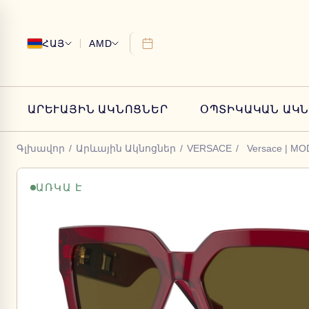
ՀԱՅ
AMD
ԱՐԵՒԱՅԻՆ ԱԿՆՈՑՆԵՐ
ՕՊՏԻԿԱԿԱՆ ԱԿ
Գլխավոր
/
Արևային Ակնոցներ
/
VERSACE
/
Versace | MO
ԱՌԿԱ Է