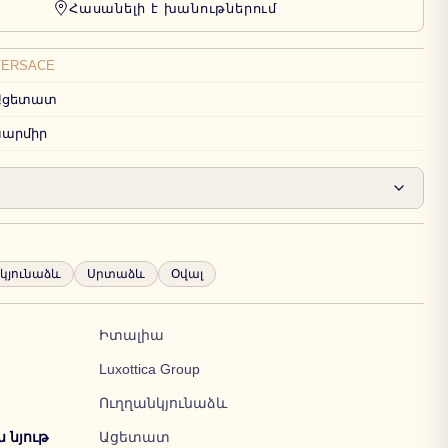
Հասանելի է խանութներում
VERSACE
Ացետատ
Կարմիր
կյունաձև
Սրտաձև
Օվալ
Իտալիա
Luxottica Group
Ուղղանկյունաձև
նյութ
Ացետատ