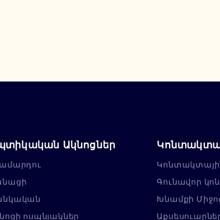
պտիկական Ակնոցներ
Կոնտակտայ
ամարդու
Կոնտակտայի
անացի
Գունավոր կո
անկական
Խնամքի Միջո
նոցի ոսպնյակներ
Աքսեսուարնե