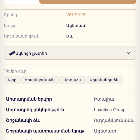
Բրենդ
VERSACE
Նյութ
Ացետատ
Շրջանակի գույն
Սև
Ակնոցի չափեր
Դեմքի ձևը
Կլոր
Եռանկյունաձև
Սրտաձև
Ադամանդաձև
Արտադրման երկիր
Իտալիա
Արտադրող ընկերություն
Luxottica Group
Շրջանակի ձև
Ուղղանկյունաձև
Շրջանակի պատրաստման նյութ
Ացետատ