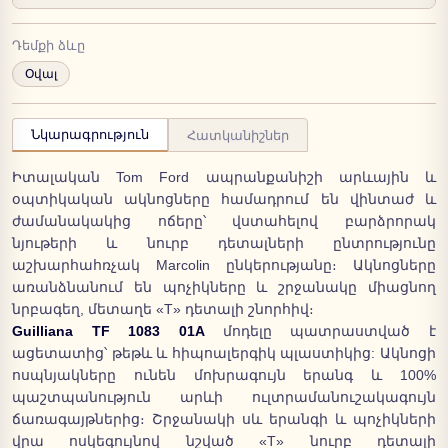
Դեմքի ձևը
Օվալ
Նկարագրություն
Հատկանիշներ
Իտալական Tom Ford ապրանքանիշի արևային և
օպտիկական ակնոցները համադրում են վինտաժ և
ժամանակակից ոճերը՝ վստահելով բարձրորակ
նյութերի և նուրբ դետալների ընտրությունը
աշխարհահռչակ Marcolin ընկերությանը։ Ակնոցները
առանձնանում են պոչիկները և շրջանակը միացնող
նրբագեղ, մետաղե «T» դետալի շնորհիվ։
Guilliana TF 1083 01A
մոդելը պատրաստված է
ացետատից՝ թեթև և հիպոալերգիկ պլաստիկից: Ակնոցի
ոսպնյակները ունեն մոխրագույն երանգ և 100%
պաշտպանություն արևի ուլտրամանուշակագույն
ճառագայթներից։ Շրջանակի սև երանգի և պոչիկների
վրա ոսկեգույնով նշված «T» նուրբ դետալի