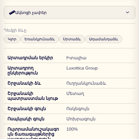
Ակնոցի չափեր
Դեմքի ձևը
Կլոր
Եռանկյունաձև
Սրտաձև
Ադամանդաձև
Արտադրման երկիր
Իտալիա
Արտադրող
Luxottica Group
ընկերություն
Շրջանակի ձև
Ուղղանկյունաձև
Շրջանակի
Մետաղ
պատրաստման նյութ
Շրջանակի գույն
Ոսկեգույն
Ոսպնյակի գույն
Մոխրագույն
Ուլտրամանուշակագո
100%
ւյն ճառագայթներից